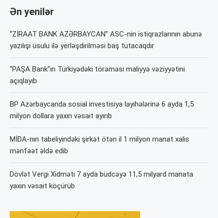
Ən yenilər
“ZİRAAT BANK AZƏRBAYCAN” ASC-nin istiqrazlarının abunə
yazılışı üsulu ilə yerləşdirilməsi baş tutacaqdır
“PAŞA Bank”ın Türkiyədəki törəməsi maliyyə vəziyyətini
açıqlayıb
BP Azərbaycanda sosial investisiya layihələrinə 6 ayda 1,5
milyon dollara yaxın vəsait ayırıb
MİDA-nın tabeliyindəki şirkət ötən il 1 milyon manat xalis
mənfəət əldə edib
Dövlət Vergi Xidməti 7 ayda büdcəyə 11,5 milyard manata
yaxın vəsait köçürüb