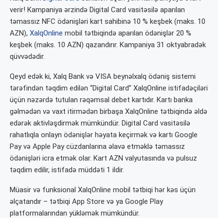
verir! Kampaniya ərzində Digital Card vasitəsilə aparılan
təmassız NFC ödənişləri kart sahibinə 10 % keşbek (maks. 10
AZN),
XalqOnline
mobil tətbiqində aparılan ödənişlər 20 %
keşbek (maks. 10 AZN) qazandırır. Kampaniya 31 oktyabradək
qüvvədədir.
Qeyd edək ki, Xalq Bank və VISA beynəlxalq ödəniş sistemi
tərəfindən təqdim edilən “Digital Card” XalqOnline istifadəçiləri
üçün nəzərdə tutulan rəqəmsal debet kartıdır. Kartı banka
gəlmədən və vaxt itirmədən birbaşa XalqOnline tətbiqində əldə
edərək aktivləşdirmək mümkündür. Digital Card vasitəsilə
rahatlıqla onlayn ödənişlər həyata keçirmək və kartı Google
Pay və Apple Pay cüzdanlarına əlavə etməklə təmassız
ödənişləri icra etmək olar. Kart AZN valyutasında və pulsuz
təqdim edilir, istifadə müddəti 1 ildir.
Müasir və funksional XalqOnline mobil tətbiqi hər kəs üçün
əlçatandır – tətbiqi App Store və ya Google Play
platformalarından yükləmək mümkündür.