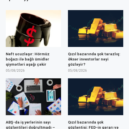
Neft ucuzlaşır: Hörmüz
Qızıl bazarında şok tarazlıq:
boğazı ilə bağlı ümidlər
Əksər investorlar nəyi
qiymətləri aşağı çəkir
gözləyir?
05/08/2026
05/08/2026
ABŞ-da iş yerlərinin sayı
Qızıl bazarında şok
gözləntiləri doğrultmadı –
gözləntisi: FED-in qərarı və