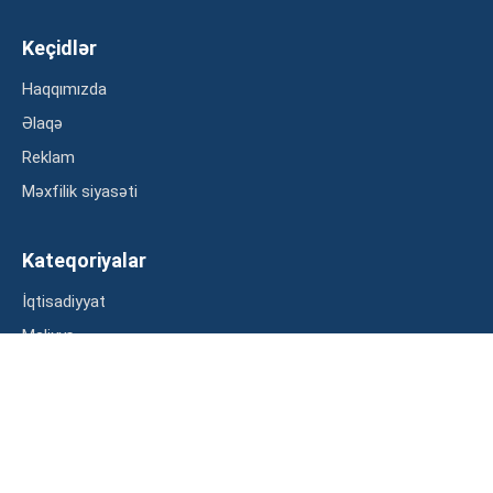
Keçidlər
Haqqımızda
Əlaqə
Reklam
Məxfilik siyasəti
Kateqoriyalar
İqtisadiyyat
Maliyyə
Müsahibə
Statistika
Abunə ol