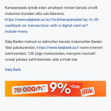
Kampaniyada iştirak edən əməliyyat növləri barədə ətraflı
məlumatı buradan əldə edə bilərsiniz:
https://www.xalqbank.az/az/ferdi/kampaniyalar/up-to-20-
cashback-on-transactions-with-a-digital-card-az?
include=menu
Xalq Bankın məhsul və xidmətləri barədə məlumatları Bankın
filial şəbəkəsindən,
https://www.xalqbank.az//
rəsmi internet
səhifəsindən, 138 Çağrı mərkəzindən, həmçinin müxtəlif
sosial şəbəkə səhifələrindən əldə etmək olar.
Xalq Bank