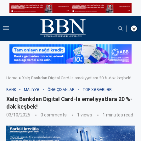
»
Home
Xalq Bankdan Digital Card-la əməliyyatlara 20 %-dək keşbek!
BANK
MALIYYƏ
ÖNƏ ÇIXANLAR
TOP XƏBƏRLƏR
Xalq Bankdan Digital Card-la əməliyyatlara 20 %-
dək keşbek!
03/10/2025
0 comments
1
views
1 minutes read