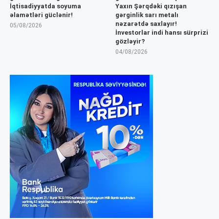
İqtisadiyyatda soyuma
Yaxın Şərqdəki qızışan
əlamətləri güclənir!
gərginlik sarı metalı
nəzarətdə saxlayır!
05/08/2026
İnvestorlar indi hansı sürprizi
gözləyir?
04/08/2026