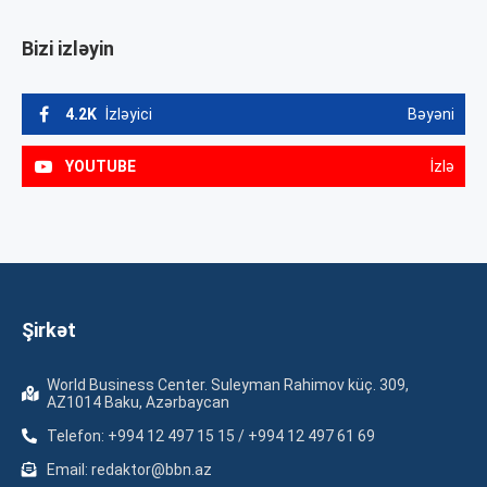
Bizi izləyin
4.2K
İzləyici
Bəyəni
YOUTUBE
İzlə
Şirkət
World Business Center. Suleyman Rahimov küç. 309,
AZ1014 Baku, Azərbaycan
Telefon: +994 12 497 15 15 / +994 12 497 61 69
Email: redaktor@bbn.az