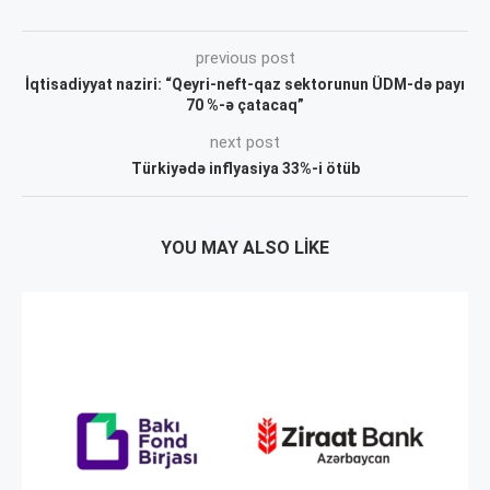
previous post
İqtisadiyyat naziri: “Qeyri-neft-qaz sektorunun ÜDM-də payı
70 %-ə çatacaq”
next post
Türkiyədə inflyasiya 33%-i ötüb
YOU MAY ALSO LIKE