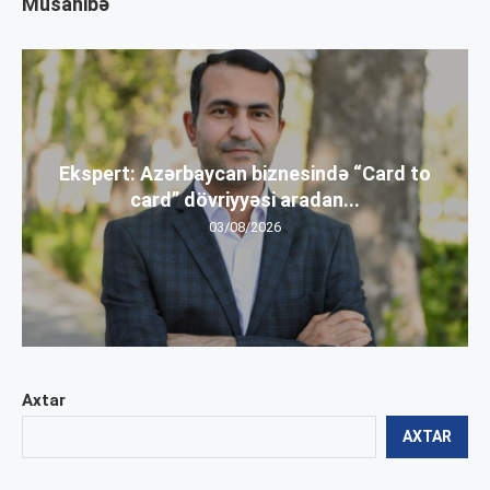
Müsahibə
Ekspert: Azərbaycan biznesində “Card to
card” dövriyyəsi aradan...
03/08/2026
Axtar
AXTAR