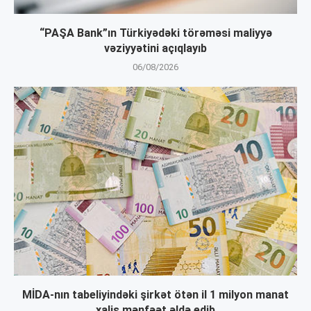
“PAŞA Bank”ın Türkiyədəki törəməsi maliyyə
vəziyyətini açıqlayıb
06/08/2026
MİDA-nın tabeliyindəki şirkət ötən il 1 milyon manat
xalis mənfəət əldə edib