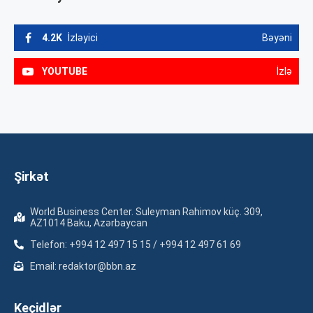
4.2K
İzləyici
Bəyəni
YOUTUBE
İzlə
Şirkət
World Business Center. Suleyman Rahimov küç. 309,
AZ1014 Baku, Azərbaycan
Telefon: +994 12 497 15 15 / +994 12 497 61 69
Email: redaktor@bbn.az
Keçidlər