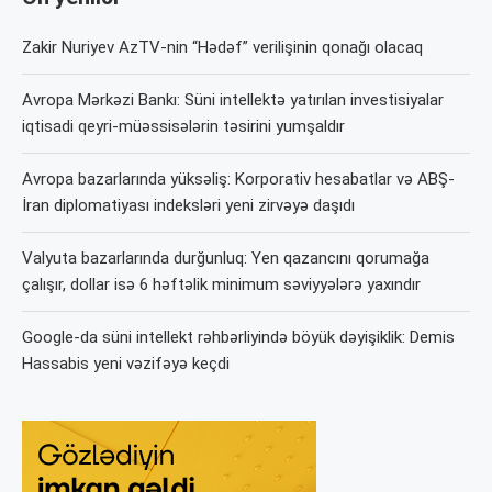
Zakir Nuriyev AzTV-nin “Hədəf” verilişinin qonağı olacaq
Avropa Mərkəzi Bankı: Süni intellektə yatırılan investisiyalar
iqtisadi qeyri-müəssisələrin təsirini yumşaldır
Avropa bazarlarında yüksəliş: Korporativ hesabatlar və ABŞ-
İran diplomatiyası indeksləri yeni zirvəyə daşıdı
Valyuta bazarlarında durğunluq: Yen qazancını qorumağa
çalışır, dollar isə 6 həftəlik minimum səviyyələrə yaxındır
Google-da süni intellekt rəhbərliyində böyük dəyişiklik: Demis
Hassabis yeni vəzifəyə keçdi