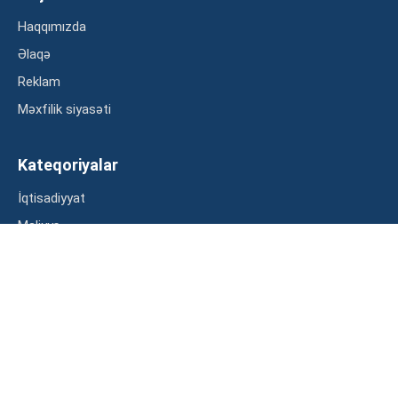
Haqqımızda
Əlaqə
Reklam
Məxfilik siyasəti
Kateqoriyalar
İqtisadiyyat
Maliyyə
Müsahibə
Statistika
Abunə ol