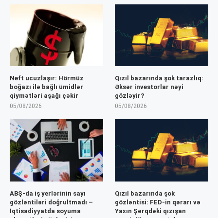
Neft ucuzlaşır: Hörmüz
Qızıl bazarında şok tarazlıq:
boğazı ilə bağlı ümidlər
Əksər investorlar nəyi
qiymətləri aşağı çəkir
gözləyir?
05/08/2026
05/08/2026
ABŞ-da iş yerlərinin sayı
Qızıl bazarında şok
gözləntiləri doğrultmadı –
gözləntisi: FED-in qərarı və
İqtisadiyyatda soyuma
Yaxın Şərqdəki qızışan