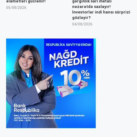
əlamətləri güclənir!
gərginlik sarı metalı
nəzarətdə saxlayır!
05/08/2026
İnvestorlar indi hansı sürprizi
gözləyir?
04/08/2026