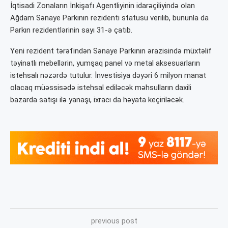
İqtisadi Zonaların İnkişafı Agentliyinin idarəçiliyində olan
Ağdam Sənaye Parkının rezidenti statusu verilib, bununla da
Parkın rezidentlərinin sayı 31-ə çatıb.
Yeni rezident tərəfindən Sənaye Parkının ərazisində müxtəlif
təyinatlı mebellərin, yumşaq panel və metal aksesuarların
istehsalı nəzərdə tutulur. İnvestisiya dəyəri 6 milyon manat
olacaq müəssisədə istehsal ediləcək məhsulların daxili
bazarda satışı ilə yanaşı, ixracı da həyata keçiriləcək.
previous post