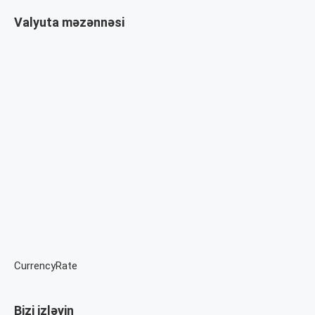
Valyuta məzənnəsi
CurrencyRate
Bizi izləyin