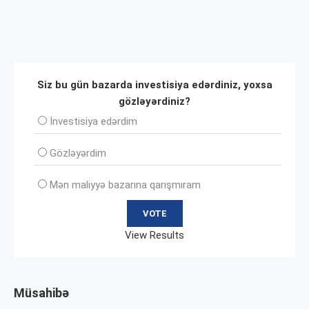
Siz bu gün bazarda investisiya edərdiniz, yoxsa
gözləyərdiniz?
İnvеstisiya edərdim
Gözləyərdim
Mən maliyyə bazarına qarışmıram
View Results
Müsahibə