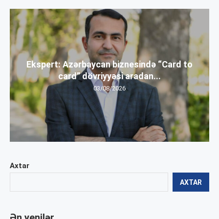
Ekspert: Azərbaycan biznesində “Card to
card” dövriyyəsi aradan...
03/08/2026
Axtar
AXTAR
Ən yenilər