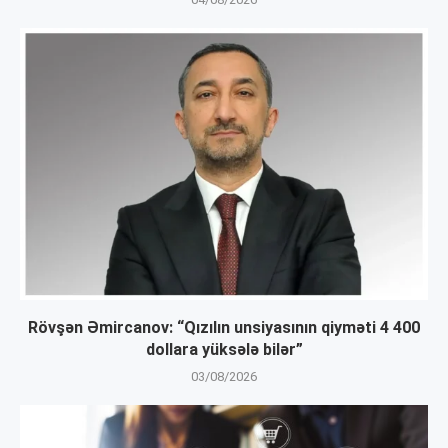
Rövşən Əmircanov: “Qızılın unsiyasının qiyməti 4 400
dollara yüksələ bilər”
03/08/2026