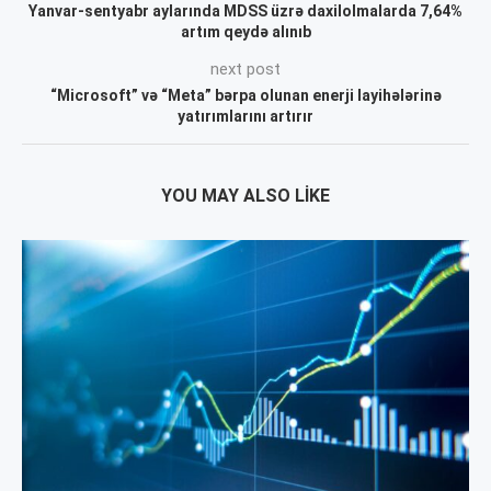
Yanvar-sentyabr aylarında MDSS üzrə daxilolmalarda 7,64%
artım qeydə alınıb
next post
“Microsoft” və “Meta” bərpa olunan enerji layihələrinə
yatırımlarını artırır
YOU MAY ALSO LIKE