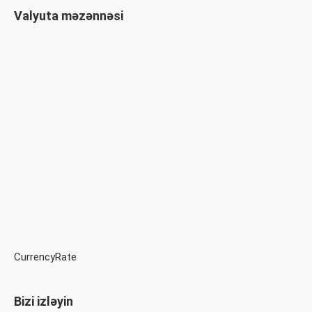
Valyuta məzənnəsi
CurrencyRate
Bizi izləyin