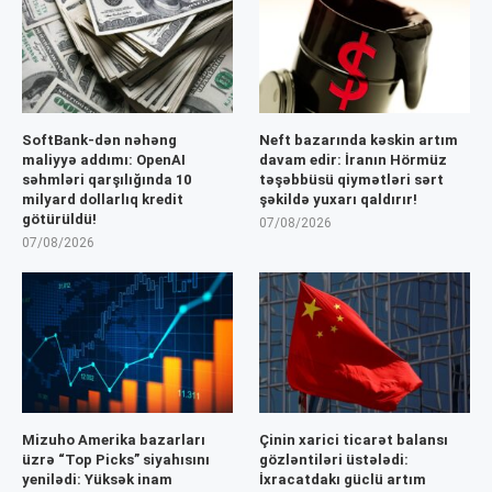
SoftBank-dən nəhəng
Neft bazarında kəskin artım
maliyyə addımı: OpenAI
davam edir: İranın Hörmüz
səhmləri qarşılığında 10
təşəbbüsü qiymətləri sərt
milyard dollarlıq kredit
şəkildə yuxarı qaldırır!
götürüldü!
07/08/2026
07/08/2026
Mizuho Amerika bazarları
Çinin xarici ticarət balansı
üzrə “Top Picks” siyahısını
gözləntiləri üstələdi:
yenilədi: Yüksək inam
İxracatdakı güclü artım