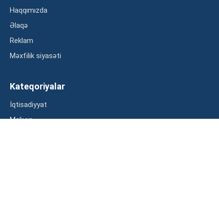
Haqqımızda
Əlaqə
Reklam
Məxfilik siyasəti
Kateqoriyalar
İqtisadiyyat
Maliyyə
Müsahibə
Statistika
Abunə ol