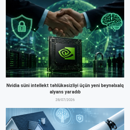
Nvidia süni intellekt təhlükəsizliyi üçün yeni beynəlxalq
alyans yaradıb
28/07/2026