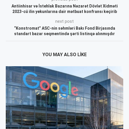
Antiinhisar və İstehlak Bazarına Nəzarət Dövlət Xidməti
2023-cü ilin yekunlarına dair mətbuat konfransı keçirib
next post
“Konstromat” ASC-nin səhmləri Bakı Fond Birjasında
standart bazar seqmentində şərti listinqə alınmışdır
YOU MAY ALSO LIKE