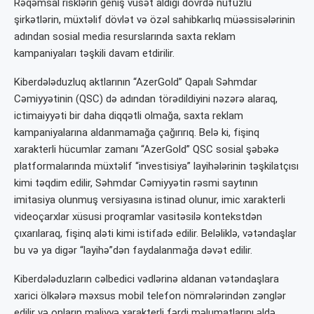
Rəqəmsal risklərin geniş vüsət aldığı dövrdə nüfuzlu
şirkətlərin, müxtəlif dövlət və özəl sahibkarlıq müəssisələrinin
adından sosial media resurslarında saxta reklam
kampaniyaları təşkili davam etdirilir.
Kiberdələduzluq aktlarının “AzerGold” Qapalı Səhmdar
Cəmiyyətinin (QSC) də adından törədildiyini nəzərə alaraq,
ictimaiyyəti bir daha diqqətli olmağa, saxta reklam
kampaniyalarına aldanmamağa çağırırıq. Belə ki, fişinq
xarakterli hücumlar zamanı “AzerGold” QSC sosial şəbəkə
platformalarında müxtəlif “investisiya” layihələrinin təşkilatçısı
kimi təqdim edilir, Səhmdar Cəmiyyətin rəsmi saytının
imitasiya olunmuş versiyasına istinad olunur, imic xarakterli
videoçarxlar xüsusi proqramlar vasitəsilə kontekstdən
çıxarılaraq, fişinq aləti kimi istifadə edilir. Beləliklə, vətəndaşlar
bu və ya digər “layihə”dən faydalanmağa dəvət edilir.
Kiberdələduzların cəlbedici vədlərinə aldanan vətəndaşlara
xarici ölkələrə məxsus mobil telefon nömrələrindən zənglər
edilir və onların maliyyə xarakterli fərdi məlumatlarını əldə