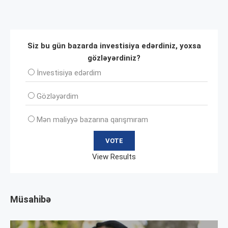
Siz bu gün bazarda investisiya edərdiniz, yoxsa
gözləyərdiniz?
İnvеstisiya edərdim
Gözləyərdim
Mən maliyyə bazarına qarışmıram
View Results
Müsahibə