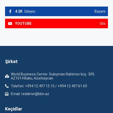
4.2K
İzləyici
Bəyəni
YOUTUBE
İzlə
Şirkət
World Business Center. Suleyman Rahimov küç. 309,
AZ1014 Baku, Azərbaycan
Telefon: +994 12 497 15 15 / +994 12 497 61 69
Email: redaktor@bbn.az
Keçidlər