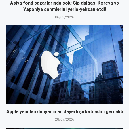
Asiya fond bazarlarında şok: Çip dalğası Koreya və
Yaponiya səhmlərini yerlə-yeksan etdi!
06/08/2026
Apple yenidən dünyanın ən dəyərli şirkəti adını geri alıb
28/07/2026