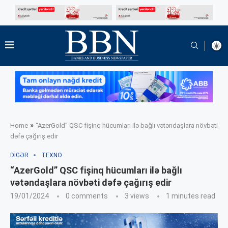
»
Home
“AzerGold” QSC fişinq hücumları ilə bağlı vətəndaşlara növbəti
dəfə çağırış edir
DIGƏR
TEXNO
“AzerGold” QSC fişinq hücumları ilə bağlı
vətəndaşlara növbəti dəfə çağırış edir
19/01/2024
0 comments
3
views
1 minutes read