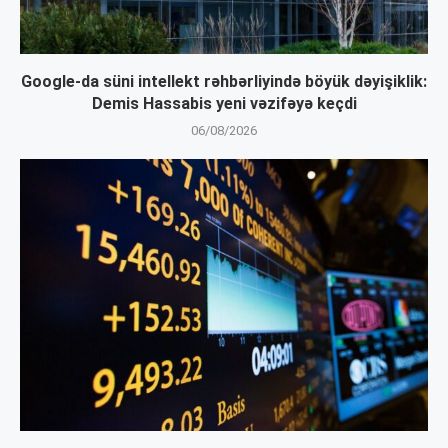
Google-da süni intellekt rəhbərliyində böyük dəyişiklik:
Demis Hassabis yeni vəzifəyə keçdi
06/08/2026