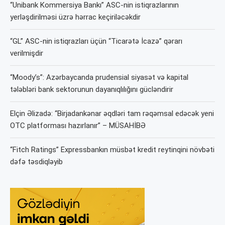
“Unibank Kommersiya Bankı” ASC-nin istiqrazlarının
yerləşdirilməsi üzrə hərrac keçiriləcəkdir
“GL” ASC-nin istiqrazları üçün “Ticarətə İcazə” qərarı
verilmişdir
“Moody’s”: Azərbaycanda prudensial siyasət və kapital
tələbləri bank sektorunun dayanıqlılığını gücləndirir
Elçin Əlizadə: “Birjadankənar əqdləri tam rəqəmsal edəcək yeni
OTC platforması hazırlanır” – MÜSAHİBƏ
“Fitch Ratings” Expressbankın müsbət kredit reytinqini növbəti
dəfə təsdiqləyib