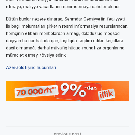
etməyə, maliyyə vəsaitlərini mənimsəməyə cəhdlər olunur.
Bütün bunlar nəzərə alınaraq, Səhmdar Cəmiyyətin fəaliyyəti
ilə bağlı məlumatları şirkətin rəsmi informasiya resurslarından,
həmçinin etibarlı mənbələrdən almağı, dələduzluq məqsədi
daşıyan bu cür hallarla qarşılaşdıqda təqdim edilən keçidlərə
daxil olmamağı, dərhal müvafiq hüquq-mühafizə orqanlarına
müraciət etməyi tövsiyə edirik.
AzerGold
fişinq hücumları
previous post