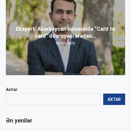
Ekspert: Azərbaycan biznesində “Card to
card” dövriyyəsi aradan...
03/08/2026
Axtar
AXTAR
Ən yenilər