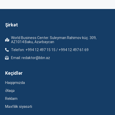
Şirkət
World Business Center. Suleyman Rahimov küç. 309,
AZ1014 Baku, Azərbaycan
Telefon: +994 12 497 15 15 / +994 12 497 61 69
Email: redaktor@bbn.az
Keçidlər
Haqqımızda
Əlaqə
Reklam
Məxfilik siyasəti