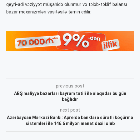
qeyri-adi vəziyyət müşahidə olunmur və tələb-təklif balansı
bazar mexanizmləri vasitəsilə təmin edilir.
previous post
ABŞ maliyyə bazarları bayram tətili ilə əlaqədar bu gün
bağlıdır
next post
Azərbaycan Mərkəzi Bankı: Apreldə banklara sürətli köçürmə
sistemləri ilə 146.6 milyon manat daxil olub