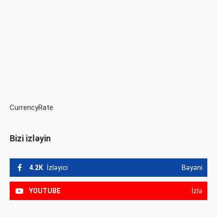
CurrencyRate
Bizi izləyin
4.2K
İzləyici
Bəyəni
YOUTUBE
İzlə