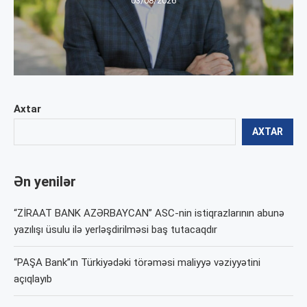
03/08/2026
Axtar
AXTAR
Ən yenilər
“ZİRAAT BANK AZƏRBAYCAN” ASC-nin istiqrazlarının abunə
yazılışı üsulu ilə yerləşdirilməsi baş tutacaqdır
“PAŞA Bank”ın Türkiyədəki törəməsi maliyyə vəziyyətini
açıqlayıb