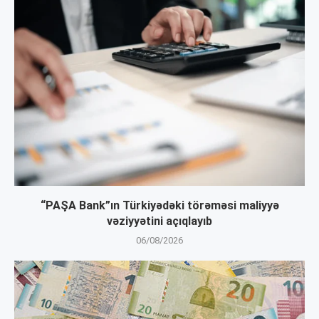
“PAŞA Bank”ın Türkiyədəki törəməsi maliyyə
vəziyyətini açıqlayıb
06/08/2026