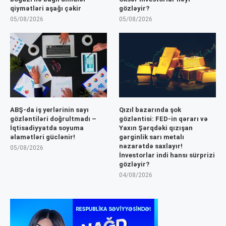
qiymətləri aşağı çəkir
gözləyir?
05/08/2026
05/08/2026
ABŞ-da iş yerlərinin sayı
Qızıl bazarında şok
gözləntiləri doğrultmadı –
gözləntisi: FED-in qərarı və
İqtisadiyyatda soyuma
Yaxın Şərqdəki qızışan
əlamətləri güclənir!
gərginlik sarı metalı
nəzarətdə saxlayır!
05/08/2026
İnvestorlar indi hansı sürprizi
gözləyir?
04/08/2026