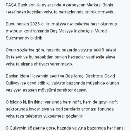
PAŞA Bank
son iki ay ərzində
Azərbaycan Mərkəzi Bankı
tərəfindən keçirilən valyuta hərraclarında iştirak etməyib.
Bunu bankın 2025-ci ilin maliyyə nəticələrinə həsr olunmuş
mətbuat konfransında Baş Maliyyə İnzibatçısı
Murad
Süleymanov
bildirib.
Onun sözlərinə görə, hazırda bazarda valyuta təklifi tələbi
üstələyir və bu səbəbdən bankın hərraclar vasitəsilə əlavə
valyuta alışına ehtiyacı yaranmayıb.
Bankın İdarə Heyətinin sədri və Baş İcraçı Direktoru
Cavid
Quliyev
isə qeyd edib ki, valyuta bazarında müşahidə olunan
vəziyyət əsasən mövsümi xarakter daşıyır.
O bildirib ki, ilin ikinci yarısında həm neft, həm də qeyri-neft
sektorunda investisiya və cari xərclərin artması fonunda
valyutaya tələbatın yüksəlməsi gözlənilir.
C.Quliyevin sözlərinə görə, hazırda valyuta bazarında hər hansı