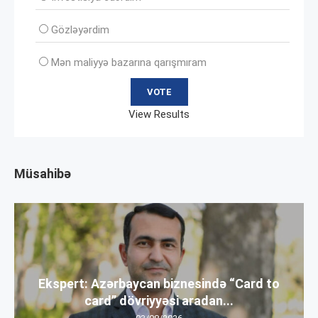
Gözləyərdim
Mən maliyyə bazarına qarışmıram
View Results
Müsahibə
Ekspert: Azərbaycan biznesində “Card to
card” dövriyyəsi aradan...