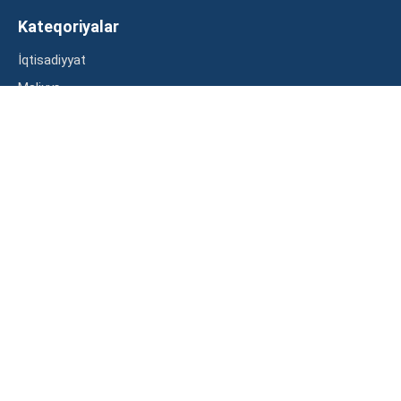
Kateqoriyalar
İqtisadiyyat
Maliyyə
Müsahibə
Statistika
Abunə ol
Mən şərtləri oxudum və razılaşdım