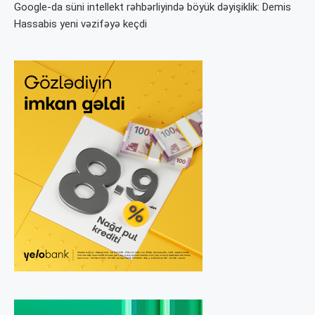
Google-da süni intellekt rəhbərliyində böyük dəyişiklik: Demis
Hassabis yeni vəzifəyə keçdi