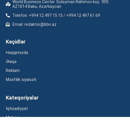
World Business Center. Suleyman Rahimov küç. 309,
AZ1014 Baku, Azərbaycan
Telefon: +994 12 497 15 15 / +994 12 497 61 69
Email: redaktor@bbn.az
Keçidlər
Haqqımızda
Əlaqə
Reklam
Məxfilik siyasəti
Kateqoriyalar
İqtisadiyyat
Maliyyə
Müsahibə