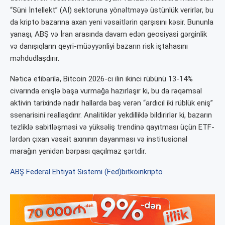
“Süni İntellekt” (AI) sektoruna yönəltməyə üstünlük verirlər, bu
da kripto bazarına axan yeni vəsaitlərin qarşısını kəsir. Bununla
yanaşı, ABŞ və İran arasında davam edən geosiyasi gərginlik
və danışıqların qeyri-müəyyənliyi bazarın risk iştahasını
məhdudlaşdırır.
Nəticə etibarilə, Bitcoin 2026-cı ilin ikinci rübünü 13-14%
civarında enişlə başa vurmağa hazırlaşır ki, bu da rəqəmsal
aktivin tarixində nadir hallarda baş verən “ardıcıl iki rüblük eniş”
ssenarisini reallaşdırır. Analitiklər yekdilliklə bildirirlər ki, bazarın
tezliklə sabitləşməsi və yüksəliş trendinə qayıtması üçün ETF-
lərdən çıxan vəsait axınının dayanması və institusional
marağın yenidən bərpası qaçılmaz şərtdir.
ABŞ Federal Ehtiyat Sistemi (Fed)
bitkoin
kripto