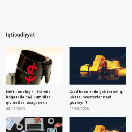
İqtisadiyyat
Neft ucuzlaşır: Hörmüz
Qızıl bazarında şok tarazlıq:
boğazı ilə bağlı ümidlər
Əksər investorlar nəyi
qiymətləri aşağı çəkir
gözləyir?
05/08/2026
05/08/2026