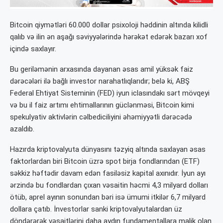
Bitcoin qiymətləri 60.000 dollar psixoloji həddinin altında kilidli
qalıb və ilin ən aşağı səviyyələrində hərəkət edərək bazarı xof
içində saxlayır.
Bu geriləmənin arxasında dayanan əsas amil yüksək faiz
dərəcələri ilə bağlı investor narahatlıqlarıdır; belə ki, ABŞ
Federal Ehtiyat Sisteminin (FED) iyun iclasındakı sərt mövqeyi
və bu il faiz artımı ehtimallarının güclənməsi, Bitcoin kimi
spekulyativ aktivlərin cəlbediciliyini əhəmiyyətli dərəcədə
azaldıb.
Hazırda kriptovalyuta dünyasını təzyiq altında saxlayan əsas
faktorlardan biri Bitcoin üzrə spot birja fondlarından (ETF)
səkkiz həftədir davam edən fasiləsiz kapital axınıdır. İyun ayı
ərzində bu fondlardan çıxan vəsaitin həcmi 4,3 milyard dolları
ötüb, aprel ayının sonundan bəri isə ümumi itkilər 6,7 milyard
dollara çatıb. İnvestorlar sanki kriptovalyutalardan üz
döndərərək vəsaitlərini daha aydın fundamentallara malik olan