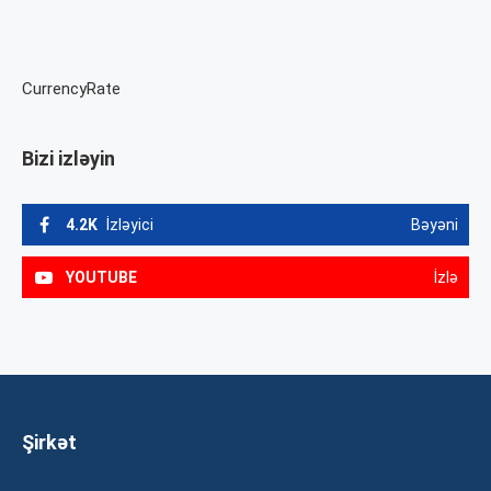
CurrencyRate
Bizi izləyin
4.2K
İzləyici
Bəyəni
YOUTUBE
İzlə
Şirkət