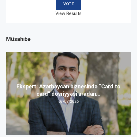
View Results
Müsahibə
Ekspert: Azərbaycan biznesində “Card to
card” dövriyyəsi aradan...
03/08/2026