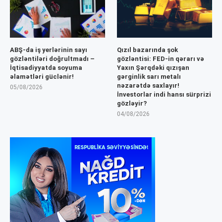
ABŞ-da iş yerlərinin sayı
Qızıl bazarında şok
gözləntiləri doğrultmadı –
gözləntisi: FED-in qərarı və
İqtisadiyyatda soyuma
Yaxın Şərqdəki qızışan
əlamətləri güclənir!
gərginlik sarı metalı
nəzarətdə saxlayır!
05/08/2026
İnvestorlar indi hansı sürprizi
gözləyir?
04/08/2026