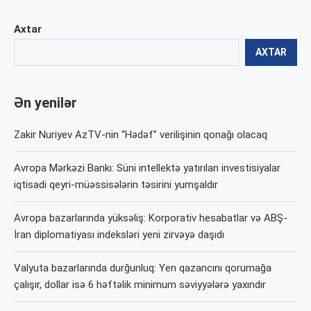
Axtar
AXTAR
Ən yenilər
Zakir Nuriyev AzTV-nin “Hədəf” verilişinin qonağı olacaq
Avropa Mərkəzi Bankı: Süni intellektə yatırılan investisiyalar
iqtisadi qeyri-müəssisələrin təsirini yumşaldır
Avropa bazarlarında yüksəliş: Korporativ hesabatlar və ABŞ-
İran diplomatiyası indeksləri yeni zirvəyə daşıdı
Valyuta bazarlarında durğunluq: Yen qazancını qorumağa
çalışır, dollar isə 6 həftəlik minimum səviyyələrə yaxındır