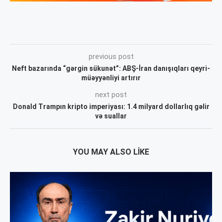
previous post
Neft bazarında “gərgin sükunət”: ABŞ-İran danışıqları qeyri-
müəyyənliyi artırır
next post
Donald Trampın kripto imperiyası: 1.4 milyard dollarlıq gəlir
və suallar
YOU MAY ALSO LIKE